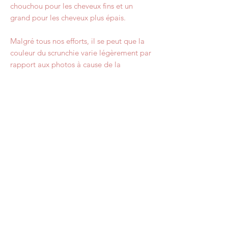
chouchou pour les cheveux fins et un
grand pour les cheveux plus épais.
Malgré tous nos efforts, il se peut que la
couleur du scrunchie varie légèrement par
rapport aux photos à cause de la
luminosité.
La majorité des articles Cosiliüm sont
fabriqués dans des tissus vintage, et en
conséquent, sont en quantité limitée.