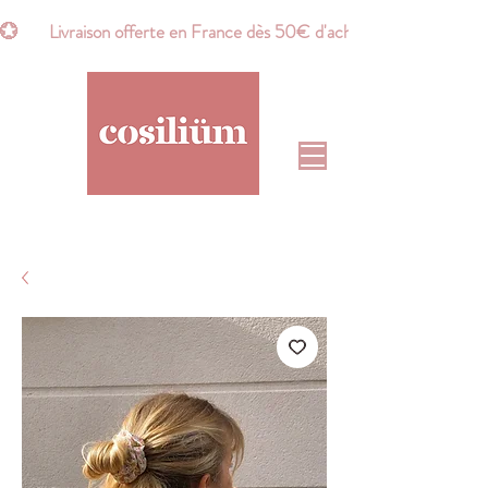
💮       Livraison offerte en France dès 50€ d'achat*       💮    