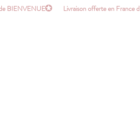
le code BIENVENUE
Hello !
PATRONS
BONS PLANS