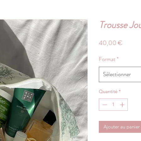
Trousse Jou
Prix
40,00 €
Format
*
Sélectionner
Quantité
*
Ajouter au panier