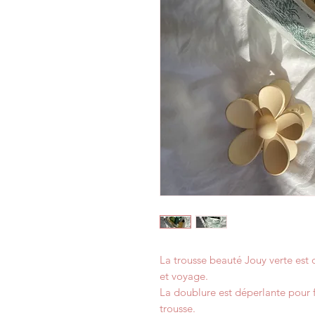
La trousse beauté Jouy verte est 
et voyage.
La doublure est déperlante pour f
trousse.