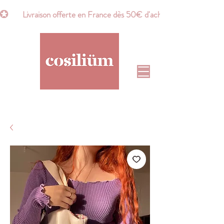
💮       Livraison offerte en France dès 50€ d'achat*       💮    