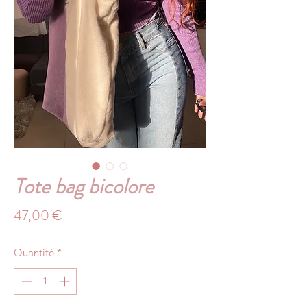
Tote bag bicolore
Prix
47,00 €
Quantité
*