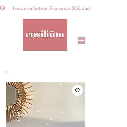
💮       Livraison offerte en France dès 50€ d'achat*       💮    