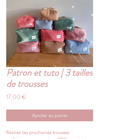
Patron et tuto | 3 tailles
de trousses
Prix
17,00 €
Ajouter au panier
Réalise tes prochaines trousses