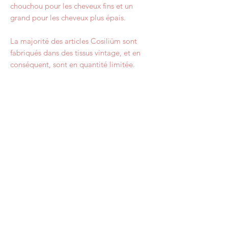
chouchou pour les cheveux fins et un
grand pour les cheveux plus épais.
La majorité des articles Cosiliüm sont
fabriqués dans des tissus vintage, et en
conséquent, sont en quantité limitée.
Malgré tous nos efforts, il se peut que la
couleur du scrunchie varie légèrement par
rapport aux photos à cause de la
luminosité.