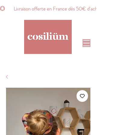
💮       Livraison offerte en France dès 50€ d'achat*       💮    