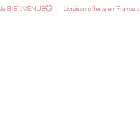
le code BIENVENUE
Hello !
PATRONS
BONS PLANS