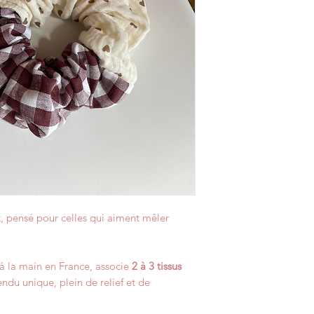
, pensé pour celles qui aiment mêler
 à la main en France, associe
2 à 3 tissus
endu unique, plein de relief et de