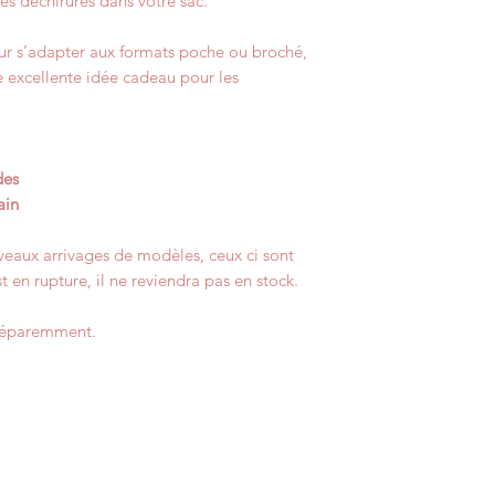
es déchirures dans votre sac.
our s’adapter aux formats poche ou broché,
ne excellente idée cadeau pour les
des
ain
eaux arrivages de modèles, ceux ci sont
st en rupture, il ne reviendra pas en stock.
séparemment.