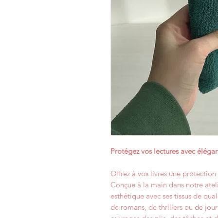
Protégez vos lectures avec élégan
Offrez à vos livres une protection
Conçue à la main dans notre atelier
esthétique avec ses tissus de qual
de romans, de thrillers ou de jou