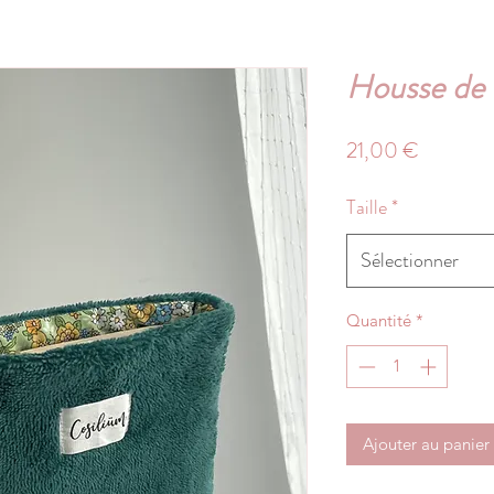
Housse de l
Prix
21,00 €
Taille
*
Sélectionner
Quantité
*
Ajouter au panier