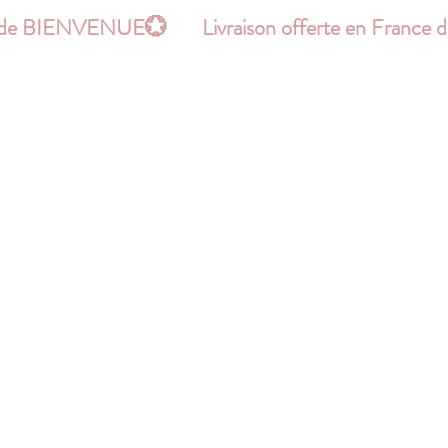
le code BIENVENUE
Hello !
PATRONS
BONS PLANS