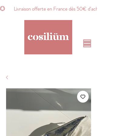
💮       Livraison offerte en France dès 50€ d'achat*       💮    