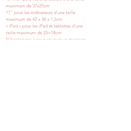
maximum de 37x25cm
17" pour les ordinateurs d’une taille
maximum de 42 x 30 x 1,5cm
« iPad » pour les iPad et tablettes d’une
taille maximum de 25×18cm
N’hésitez pas à nous envoyer un message
si cette taille ne vous convient pas, nous
pouvons faire du sur mesure.