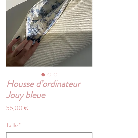
Housse d’ordinateur
Jouy bleue
Prix
55,00 €
Taille
*