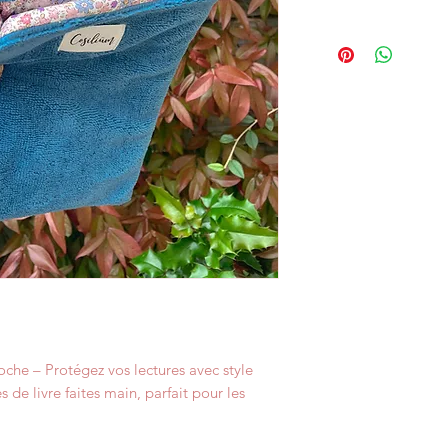
liseuses d'une t
Les housses peuvent
Le format broché,
machine, 40° maximu
d'une taille ma
ouatine.
Ne pas repasser.
che – Protégez vos lectures avec style
de livre faites main, parfait pour les