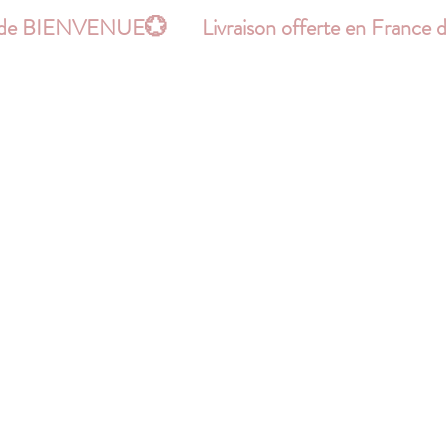
le code BIENVENUE
Hello !
PATRONS
BONS PLANS