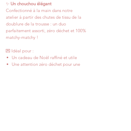
✨
Un chouchou élégant
Confectionné à la main dans notre
atelier à partir des chutes de tissu de la
doublure de la trousse : un duo
parfaitement assorti, zéro déchet et 100%
matchy-matchy !
💌 Idéal pour :
Un cadeau de Noël raffiné et utile
Une attention zéro déchet pour une
amie, une sœur ou une maman
Une idée cadeau pour un fan de beaux
objets ou de produits faits main
Dimensions
La trousse de toilette mesure environ
Lavage
23cm de longueur, 12cm de largeur et