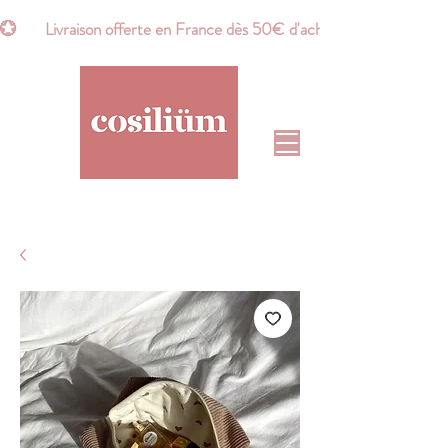
💮       Livraison offerte en France dès 50€ d'achat*       💮    