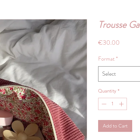
Trousse Ga
Price
€30.00
Format
*
Select
Quantity
*
Add to Cart