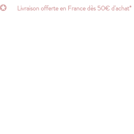
💮       Livraison offerte en France dès 50€ d'acha
Page d'atterrissage
Search Results