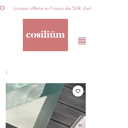
💮       Livraison offerte en France dès 50€ d'achat*       💮    