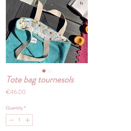
Tote bag tournesols
Price
€46.00
Quantity
*