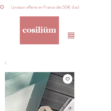
💮       Livraison offerte en France dès 50€ d'achat*       💮    