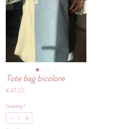
Tote bag bicolore
Price
€47.00
Quantity
*