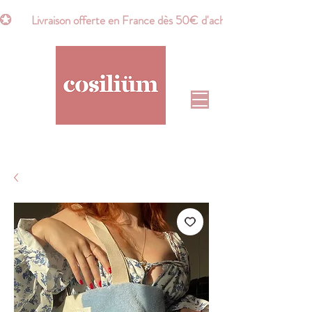
💮       Livraison offerte en France dès 50€ d'achat*       💮    