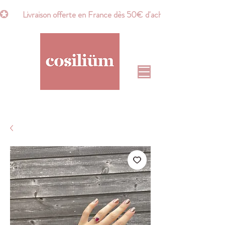
💮       Livraison offerte en France dès 50€ d'achat*       💮    