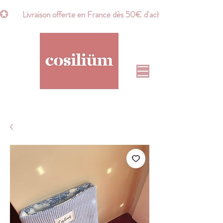
💮       Livraison offerte en France dès 50€ d'achat*       💮    