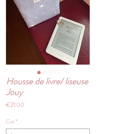
Housse de livre/ liseuse
Jouy
Price
€21.00
Cut
*