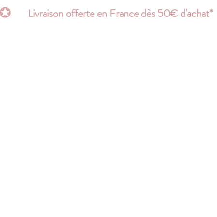
💮       Livraison offerte en France dès 50€ d'acha
Page d'atterrissage
Search Results