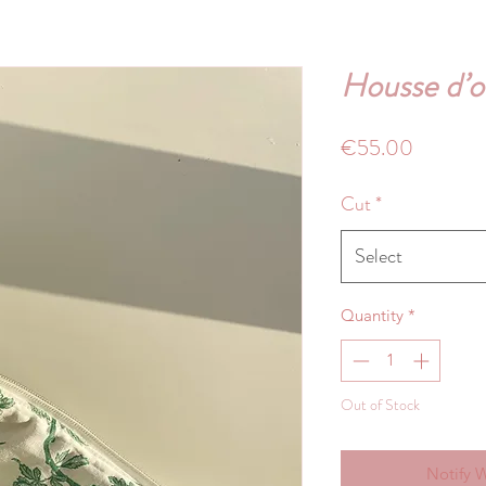
Housse d’o
Price
€55.00
Cut
*
Select
Quantity
*
Out of Stock
Notify 