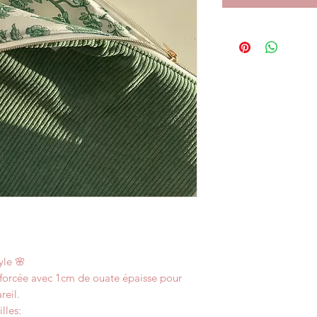
yle 🌸
nforcée avec 1cm de ouate épaisse pour
eil.
lles: