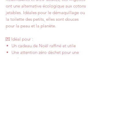
ont une alternative écologique aux cotons
jetables. Idéales pour le démaquillage ou
la toilette des petits, elles sont douces
pour la peau et la planète.
💌 Idéal pour :
Un cadeau de Noël raffiné et utile
Une attention zéro déchet pour une
amie, une sœur ou une maman
Une idée cadeau pour un fan de beaux
objets ou de produits faits main
Dimensions
La trousse de toilette mesure environ
Lavage
23cm de longueur, 12cm de largeur et
11cm de hauteur, donc l’ideal pour vos
Cette trousse est lavable en machine.