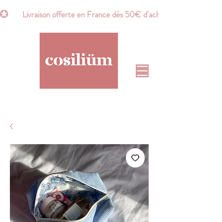
💮       Livraison offerte en France dès 50€ d'achat*       💮    