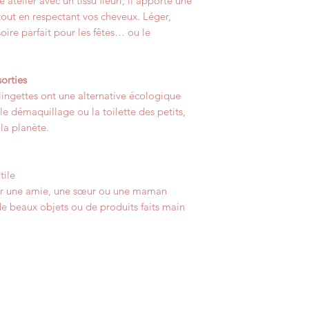
atelier avec un tissu fleuri, il apporte une
 tout en respectant vos cheveux. Léger,
oire parfait pour les fêtes… ou le
sorties
 lingettes ont une alternative écologique
le démaquillage ou la toilette des petits,
la planète.
tile
ur une amie, une sœur ou une maman
e beaux objets ou de produits faits main