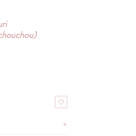
ri
+chouchou)