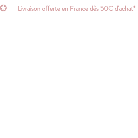
💮       Livraison offerte en France dès 50€ d'acha
Page d'atterrissage
Search Results