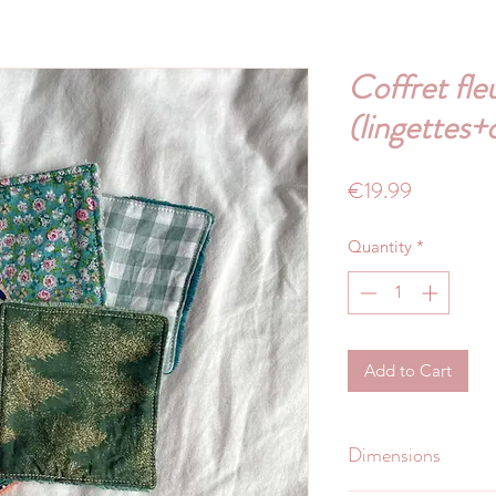
Coffret fleu
(lingettes
Price
€19.99
Quantity
*
Add to Cart
Dimensions