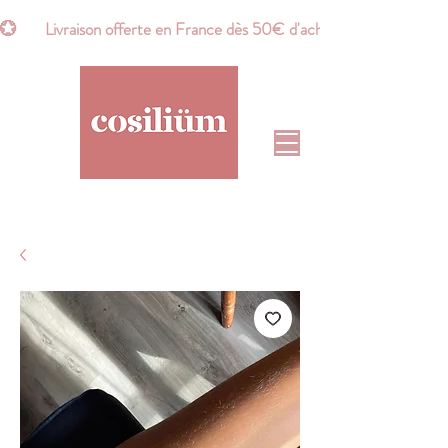
💮       Livraison offerte en France dès 50€ d'achat*       💮    